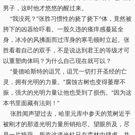
男子，这时他才悠悠的醒过来。
“我没死？”张胜习惯性的挠了挠下^体，竟然被
胯下的凶器给吓着。一股久违的瘙痒感蔓延全
身，冰冷的风拂面而过浑身的寒毛顿时立起。张
胜看着自己的双手，不是说达到君王的等级才可
以重塑肉体吗？为什么自己现在就可以？
“曼德哈斯特的诅咒，诅咒一切打开圣经的亡
灵，拥有光明的力量。”腐蚀古树也变得萎靡不
振，强大的光明力量让他也受到了损伤。“因为这
本书里面藏有法则！”
张胜闻声望过去，哈里元库中参天的荒树近乎
被刚才的那道光明力量所销殆尽。望眼所及，尽
是一片狼藉。所幸这道光柱只在森林中肆虐，并