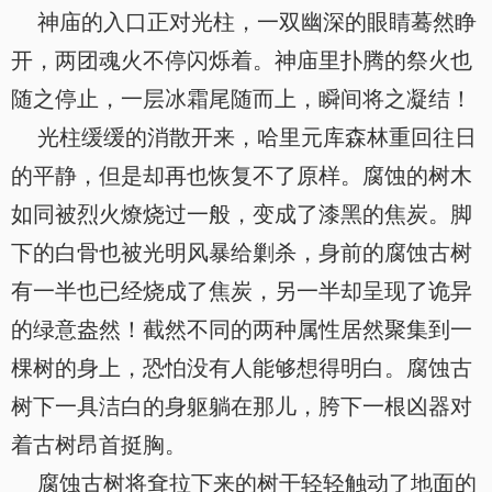
神庙的入口正对光柱，一双幽深的眼睛蓦然睁
开，两团魂火不停闪烁着。神庙里扑腾的祭火也
随之停止，一层冰霜尾随而上，瞬间将之凝结！
光柱缓缓的消散开来，哈里元库森林重回往日
的平静，但是却再也恢复不了原样。腐蚀的树木
如同被烈火燎烧过一般，变成了漆黑的焦炭。脚
下的白骨也被光明风暴给剿杀，身前的腐蚀古树
有一半也已经烧成了焦炭，另一半却呈现了诡异
的绿意盎然！截然不同的两种属性居然聚集到一
棵树的身上，恐怕没有人能够想得明白。腐蚀古
树下一具洁白的身躯躺在那儿，胯下一根凶器对
着古树昂首挺胸。
腐蚀古树将耷拉下来的树干轻轻触动了地面的