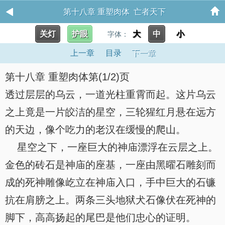
第十八章 重塑肉体 亡者天下
关灯
护眼
大
中
小
字体：
上一章
目录
下一章
第十八章 重塑肉体第(1/2)页
透过层层的乌云，一道光柱重霄而起。这片乌云
之上竟是一片皎洁的星空，三轮猩红月悬在远方
的天边，像个吃力的老汉在缓慢的爬山。
星空之下，一座巨大的神庙漂浮在云层之上。
金色的砖石是神庙的座基，一座由黑曜石雕刻而
成的死神雕像屹立在神庙入口，手中巨大的石镰
抗在肩膀之上。两条三头地狱犬石像伏在死神的
脚下，高高扬起的尾巴是他们忠心的证明。