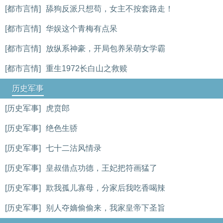
[都市言情]
舔狗反派只想苟，女主不按套路走！
[都市言情]
华娱这个青梅有点呆
[都市言情]
放纵系神豪，开局包养呆萌女学霸
[都市言情]
重生1972长白山之救赎
历史军事
[历史军事]
虎贲郎
[历史军事]
绝色生骄
[历史军事]
七十二沽风情录
[历史军事]
皇叔借点功德，王妃把符画猛了
[历史军事]
欺我孤儿寡母，分家后我吃香喝辣
[历史军事]
别人夺嫡偷偷来，我家皇帝下圣旨