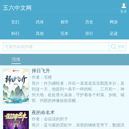
五六中文网
登录
玄幻
武侠
都市
历史
网游
科幻
其他
完本
排行
足迹
强推
择日飞升
作者：宅猪
简介：作为捕蛇者，许应一直老老实实勤恳本分，直
到这一天，他捉到一条不一样的蛇……三月初一，神
州大地，处处香火袅袅，守护着各个村落、乡镇、城
郭、州郡的神像纷纷苏醒...
夜的命名术
作者：会说话的肘子
简介：蓝与紫的霓虹中，浓密的钢铁苍穹下，数据洪