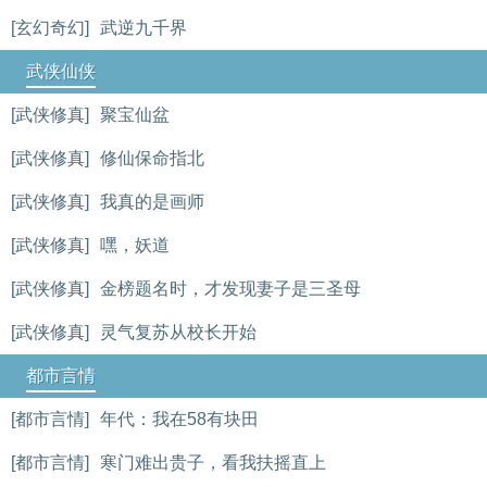
[玄幻奇幻]
武逆九千界
武侠仙侠
[武侠修真]
聚宝仙盆
[武侠修真]
修仙保命指北
[武侠修真]
我真的是画师
[武侠修真]
嘿，妖道
[武侠修真]
金榜题名时，才发现妻子是三圣母
[武侠修真]
灵气复苏从校长开始
都市言情
[都市言情]
年代：我在58有块田
[都市言情]
寒门难出贵子，看我扶摇直上