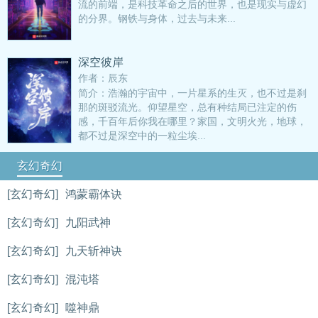
流的前端，是科技革命之后的世界，也是现实与虚幻
的分界。钢铁与身体，过去与未来...
深空彼岸
作者：辰东
简介：浩瀚的宇宙中，一片星系的生灭，也不过是刹
那的斑驳流光。仰望星空，总有种结局已注定的伤
感，千百年后你我在哪里？家国，文明火光，地球，
都不过是深空中的一粒尘埃...
玄幻奇幻
[玄幻奇幻]
鸿蒙霸体诀
[玄幻奇幻]
九阳武神
[玄幻奇幻]
九天斩神诀
[玄幻奇幻]
混沌塔
[玄幻奇幻]
噬神鼎