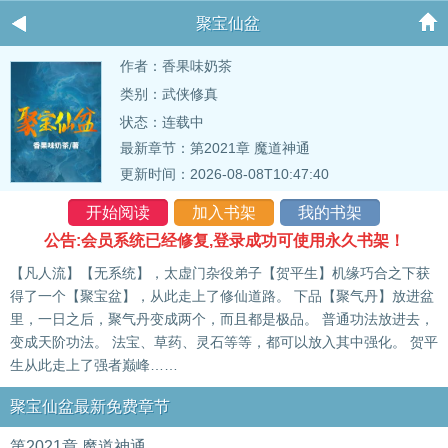
聚宝仙盆
作者：香果味奶茶
类别：武侠修真
状态：连载中
最新章节：
第2021章 魔道神通
更新时间：2026-08-08T10:47:40
开始阅读
加入书架
我的书架
公告:会员系统已经修复,登录成功可使用永久书架！
【凡人流】【无系统】，太虚门杂役弟子【贺平生】机缘巧合之下获
得了一个【聚宝盆】，从此走上了修仙道路。 下品【聚气丹】放进盆
里，一日之后，聚气丹变成两个，而且都是极品。 普通功法放进去，
变成天阶功法。 法宝、草药、灵石等等，都可以放入其中强化。 贺平
生从此走上了强者巅峰……
聚宝仙盆最新免费章节
第2021章 魔道神通