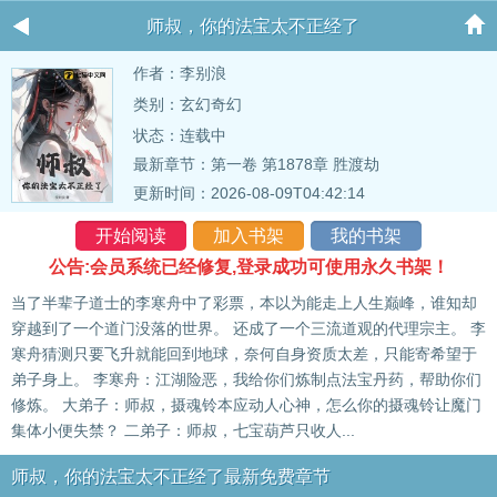
师叔，你的法宝太不正经了
作者：李别浪
类别：玄幻奇幻
状态：连载中
最新章节：
第一卷 第1878章 胜渡劫
更新时间：2026-08-09T04:42:14
开始阅读
加入书架
我的书架
公告:会员系统已经修复,登录成功可使用永久书架！
当了半辈子道士的李寒舟中了彩票，本以为能走上人生巅峰，谁知却
穿越到了一个道门没落的世界。 还成了一个三流道观的代理宗主。 李
寒舟猜测只要飞升就能回到地球，奈何自身资质太差，只能寄希望于
弟子身上。 李寒舟：江湖险恶，我给你们炼制点法宝丹药，帮助你们
修炼。 大弟子：师叔，摄魂铃本应动人心神，怎么你的摄魂铃让魔门
集体小便失禁？ 二弟子：师叔，七宝葫芦只收人...
师叔，你的法宝太不正经了最新免费章节