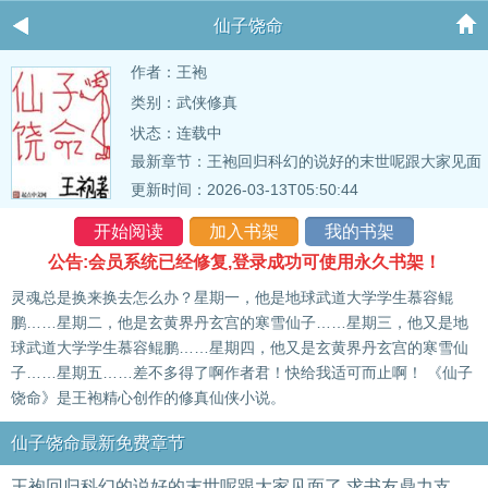
仙子饶命
作者：王袍
类别：武侠修真
状态：连载中
最新章节：
王袍回归科幻的说好的末世呢跟大家见面
了,求书友鼎力支持。
更新时间：2026-03-13T05:50:44
开始阅读
加入书架
我的书架
公告:会员系统已经修复,登录成功可使用永久书架！
灵魂总是换来换去怎么办？星期一，他是地球武道大学学生慕容鲲
鹏……星期二，他是玄黄界丹玄宫的寒雪仙子……星期三，他又是地
球武道大学学生慕容鲲鹏……星期四，他又是玄黄界丹玄宫的寒雪仙
子……星期五……差不多得了啊作者君！快给我适可而止啊！ 《仙子
饶命》是王袍精心创作的修真仙侠小说。
仙子饶命最新免费章节
王袍回归科幻的说好的末世呢跟大家见面了,求书友鼎力支