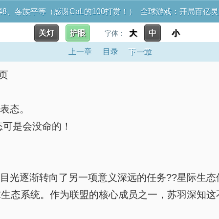
548、各族平等（感谢CaL的100打赏！） 全球游戏：开局百亿
关灯
护眼
大
中
小
字体：
上一章
目录
下一章
)页
紧表态。
可是会没命的！
目光逐渐转向了另一项意义深远的任务??星际生
球生态系统。作为联盟的核心成员之一，苏羽深知这