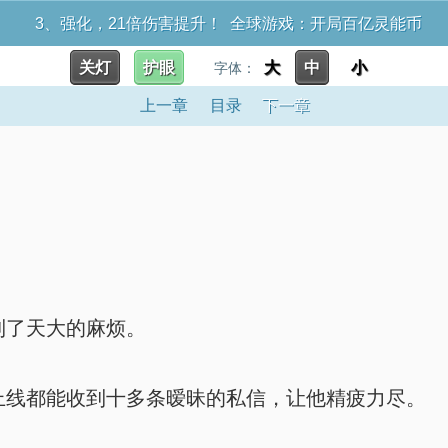
3、强化，21倍伤害提升！ 全球游戏：开局百亿灵能币
关灯
护眼
大
中
小
字体：
上一章
目录
下一章
了天大的麻烦。
线都能收到十多条暧昧的私信，让他精疲力尽。