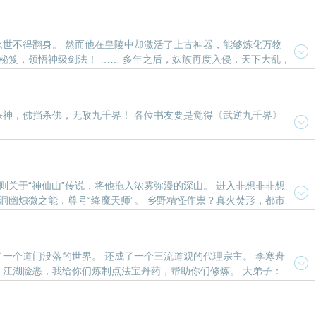
永世不得翻身。 然而他在皇陵中却激活了上古神器，能够炼化万物
秘笈，领悟神级剑法！ …… 多年之后，妖族再度入侵，天下大乱，
. 各位书友要是觉得《噬神鼎》还不错的话请不要忘记向您QQ群和微博里
杀神，佛挡杀佛，无敌九千界！ 各位书友要是觉得《武逆九千界》
则关于“神仙山”传说，将他拖入浓雾弥漫的深山。 进入非想非非想
洞幽烛微之能，尊号“绛魔天师”。 乡野精怪作祟？真火焚形，都市
道起五脏观：我在九十年代当天师》还不错的话请不要忘记向您QQ群和微博
一个道门没落的世界。 还成了一个三流道观的代理宗主。 李寒舟
：江湖险恶，我给你们炼制点法宝丹药，帮助你们修炼。 大弟子：
人... 各位书友要是觉得《师叔，你的法宝太不正经了》还不错的话请