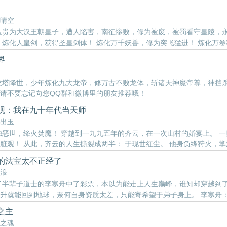
晴空
煜贵为大汉王朝皇子，遭人陷害，南征惨败，修为被废，被罚看守皇陵，
 炼化人皇剑，获得圣皇剑体！ 炼化万千妖兽，修为突飞猛进！ 炼化万卷
这时，一道煌煌剑气，由皇陵中横空出世，扫荡群魔，天下无敌！ 小说..
界
龙塔降世，少年炼化九大龙帝，修万古不败龙体，斩诸天神魔帝尊，神挡
请不要忘记向您QQ群和微博里的朋友推荐哦！
观：我在九十年代当天师
出玉
浊恶世，绛火焚魔！ 穿越到一九九五年的齐云，在一次山村的婚宴上。 一
脏观！ 从此，齐云的人生撕裂成两半： 于现世红尘。 他身负绛狩火，掌
 斩龙镇运，复归地水火风，涤荡人间妖氛！ ... 各位书友要是觉得《
的法宝太不正经了
浪
了半辈子道士的李寒舟中了彩票，本以为能走上人生巅峰，谁知却穿越到了
升就能回到地球，奈何自身资质太差，只能寄希望于弟子身上。 李寒舟
心神，怎么你的摄魂铃让魔门集体小便失禁？ 二弟子：师叔，七宝葫芦只收
之主
微博里的朋友推荐哦！
之魂