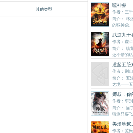
噬神鼎
其他类型
作者：三千
简介： 林
的噬神鼎。
人族危在旦夕。 就在
武逆九千
的朋友推荐哦！
作者：虚尘
简介： 镇
还不错的话
道起五脏
作者：荆山
简介： 五
之境——五
阴煞盘踞？绛焰涤荡。
师叔，你
里的朋友推荐哦！
作者：李别
简介： 当
猜测只要飞
师叔，摄魂铃本应动人
美漫地狱
不要忘记向您QQ群和
作者：范氏