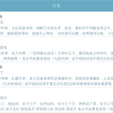
分类
诀
见
万年前，九位风姿卓绝，独断万古的女帝，妖后，被封印于鸿蒙金塔之中
塔，修炼霸体神诀，成就无上神体。 自此诸天仙魔，皆将烟消云散。 小说标
《鸿蒙霸体诀》还不错的话请不要忘记向您QQ群和微博里的朋友推荐哦！
面包
道世界，实力为尊，一切用拳头说话！天帝叶云飞，重回热血少年时代，
，唯我独尊！ 各位书友要是觉得《九阳武神》还不错的话请不要忘记向
诀
了
道争锋，红颜不老，多少无敌者谱写这璀璨时代，然世间圣佛魔妖，人杰英
《九天斩神诀》还不错的话请不要忘记向您QQ群和微博里的朋友推荐哦
落月
大三，抱金砖。女大三千，位列仙班。女大三十万，神界说了算。女大三千万
奇幻 东方玄幻 惊蛰落月 明智屋小说 混沌塔 楚凌天 各位书友要是觉得