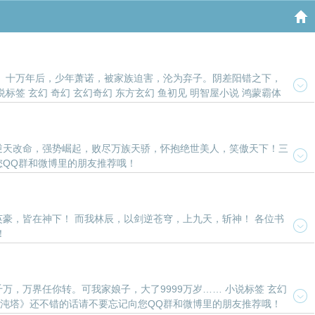
。 十万年后，少年萧诺，被家族迫害，沦为弃子。阴差阳错之下，
签 玄幻 奇幻 玄幻奇幻 东方玄幻 鱼初见 明智屋小说 鸿蒙霸体
逆天改命，强势崛起，败尽万族天骄，怀抱绝世美人，笑傲天下！三
您QQ群和微博里的朋友推荐哦！
豪，皆在神下！ 而我林辰，以剑逆苍穹，上九天，斩神！ 各位书
！
，万界任你转。可我家娘子，大了9999万岁…… 小说标签 玄幻
《混沌塔》还不错的话请不要忘记向您QQ群和微博里的朋友推荐哦！