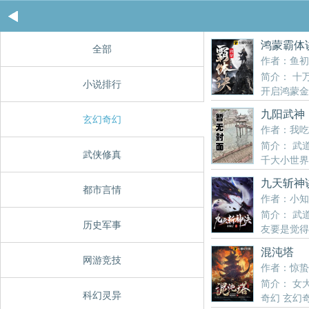
鸿蒙霸体
全部
作者：鱼初
简介： 十
小说排行
开启鸿蒙金
诀 各位书友要是觉得
九阳武神
玄幻奇幻
作者：我吃
简介： 武
武侠修真
千大小世界
九天斩神
都市言情
作者：小知
简介： 武
历史军事
友要是觉得
混沌塔
网游竞技
作者：惊蛰
简介： 女
科幻灵异
奇幻 玄幻